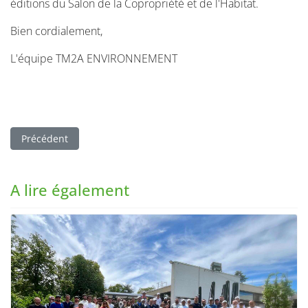
éditions du Salon de la Copropriété et de l'Habitat.
Bien cordialement,
L'équipe TM2A ENVIRONNEMENT
Article précédent : BATISWING 2026 : une journée placée sous 
Précédent
A lire également